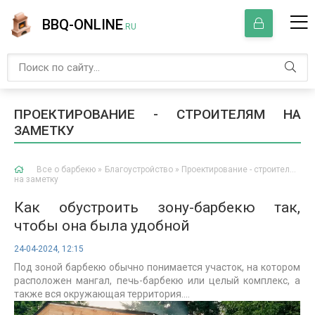
BBQ-ONLINE
.RU
ПРОЕКТИРОВАНИЕ - СТРОИТЕЛЯМ НА
ЗАМЕТКУ
Все о барбекю
»
Благоустройство
» Проектирование - строителям
на заметку
Как обустроить зону-барбекю так,
чтобы она была удобной
24-04-2024, 12:15
Под зоной барбекю обычно понимается участок, на котором
расположен мангал, печь-барбекю или целый комплекс, а
также вся окружающая территория....