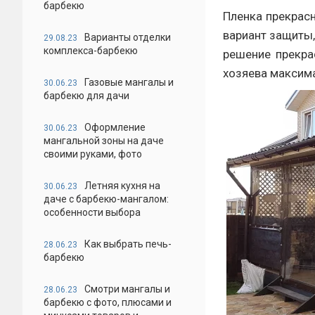
барбекю
Пленка прекрас
вариант защиты,
Варианты отделки
29.08.23
комплекса-барбекю
решение прекра
хозяева максим
Газовые мангалы и
30.06.23
барбекю для дачи
Оформление
30.06.23
мангальной зоны на даче
своими руками, фото
Летняя кухня на
30.06.23
даче с барбекю-мангалом:
особенности выбора
Как выбрать печь-
28.06.23
барбекю
Смотри мангалы и
28.06.23
барбекю с фото, плюсами и