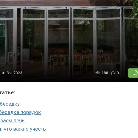
ентября 2023
188
0
татье:
беседку
беседке порядок
ваем печь
: что важно учесть