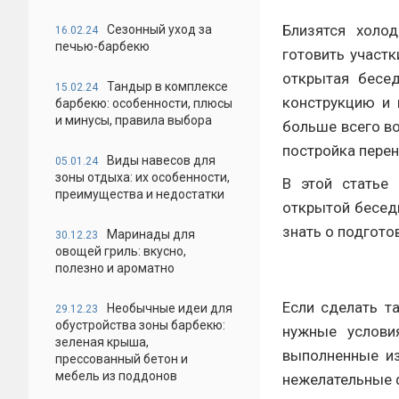
Близятся холо
Сезонный уход за
16.02.24
печью-барбекю
готовить участк
открытая бесе
Тандыр в комплексе
15.02.24
конструкцию и 
барбекю: особенности, плюсы
и минусы, правила выбора
больше всего во
постройка пере
Виды навесов для
05.01.24
зоны отдыха: их особенности,
В этой статье
преимущества и недостатки
открытой бесед
знать о подгото
Маринады для
30.12.23
овощей гриль: вкусно,
полезно и ароматно
Если сделать т
Необычные идеи для
29.12.23
обустройства зоны барбекю:
нужные услови
зеленая крыша,
выполненные из
прессованный бетон и
мебель из поддонов
нежелательные 