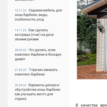
Садовая мебель для
15.11.23
зоны барбекю: виды,
особенности, уход
Как сделать
14.11.23
кострище (очаг) на даче
своими руками
Что делать, если
28.09.23
комплекс-барбекю в беседке
дымит
7 причин заказать
27.09.23
комплекс-барбекю
Варианты декора и
26.09.23
обустройства зоны-барбекю:
как улучшить место для
отдыха
В качестве вр