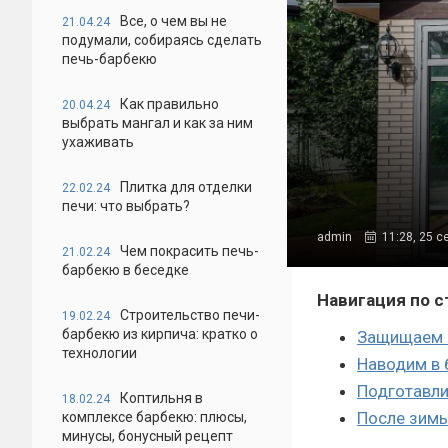
Все, о чем вы не
21.04.24
подумали, собираясь сделать
печь-барбекю
Как правильно
20.04.24
выбрать мангал и как за ним
ухаживать
Плитка для отделки
22.02.24
печи: что выбрать?
admin
11:28, 25 с
Чем покрасить печь-
21.02.24
барбекю в беседке
Навигация по с
Строительство печи-
19.02.24
барбекю из кирпича: кратко о
Защищаем 
технологии
Наводим в 
Подготавли
Коптильня в
18.02.24
После зимы
комплексе барбекю: плюсы,
минусы, бонусный рецепт