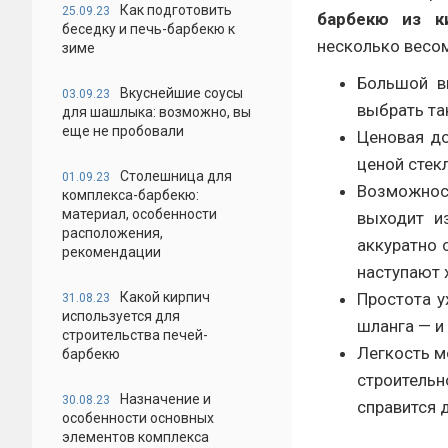
Как подготовить
25.09.23
барбекю из к
беседку и печь-барбекю к
несколько весо
зиме
Большой в
Вкуснейшие соусы
03.09.23
выбрать та
для шашлыка: возможно, вы
еще не пробовали
Ценовая до
ценой стек
Столешница для
01.09.23
Возможнос
комплекса-барбекю:
материал, особенности
выходит и
расположения,
аккуратно 
рекомендации
наступают 
Какой кирпич
Простота у
31.08.23
используется для
шланга — и
строительства печей-
Легкость м
барбекю
строитель
Назначение и
30.08.23
справится 
особенности основных
элементов комплекса