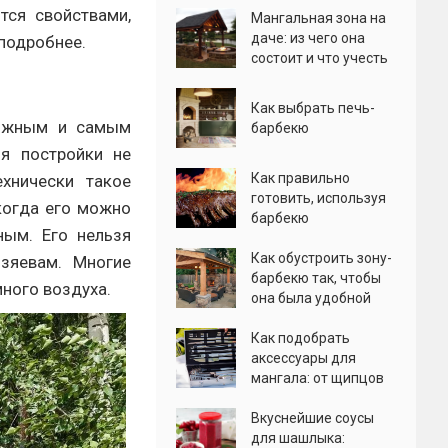
тся свойствами,
Мангальная зона на
даче: из чего она
подробнее.
состоит и что учесть
Как выбрать печь-
ложным и самым
барбекю
я постройки не
Как правильно
ехнически такое
готовить, используя
когда его можно
барбекю
ным. Его нельзя
Как обустроить зону-
озяевам. Многие
барбекю так, чтобы
ного воздуха.
она была удобной
Как подобрать
аксессуары для
мангала: от щипцов
до ковриков
Вкуснейшие соусы
для шашлыка: