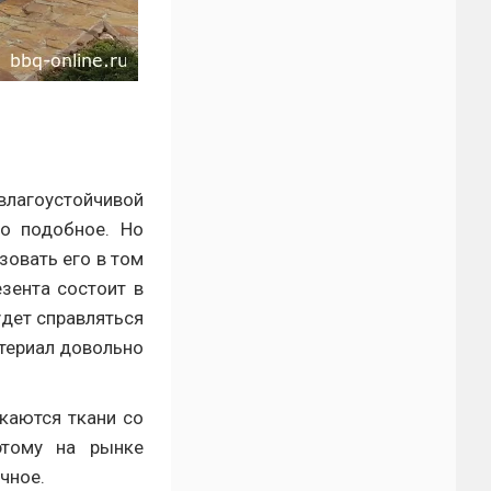
влагоустойчивой
то подобное. Но
зовать его в том
езента состоит в
удет справляться
атериал довольно
каются ткани со
этому на рынке
чное.