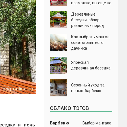
возможно, вы еще не
пробовали
Деревянные
беседки: обзор
различных пород
деревьев
Как выбрать мангал:
советы опытного
дачника
Японская
деревянная беседка
Сезонный уход за
печью-барбекю
ОБЛАКО ТЭГОВ
Барбекю
Выбор мангала
беседку и
печь-