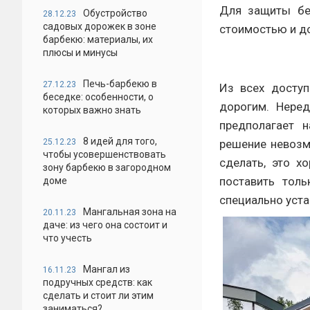
Для защиты бес
Обустройство
28.12.23
садовых дорожек в зоне
стоимостью и д
барбекю: материалы, их
плюсы и минусы
Печь-барбекю в
27.12.23
Из всех досту
беседке: особенности, о
дорогим. Нере
которых важно знать
предполагает н
8 идей для того,
25.12.23
решение невозм
чтобы усовершенствовать
сделать, это х
зону барбекю в загородном
поставить толь
доме
специально уста
Мангальная зона на
20.11.23
даче: из чего она состоит и
что учесть
Мангал из
16.11.23
подручных средств: как
сделать и стоит ли этим
заниматься?