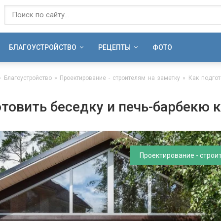
БЛАГОУСТРОЙСТВО
РЕЦЕПТЫ
ФОТО
»
Благоустройство
»
Проектирование - строителям на заметку
» Как подгот
товить беседку и печь-барбекю 
Проектирование - строи