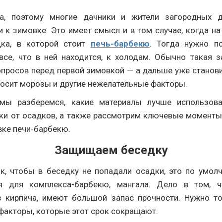
да, поэтому многие дачники и жители загородных 
и к зимовке. Это имеет смысл и в том случае, когда на
дка, в которой стоит
печь-барбекю
. Тогда нужно п
все, что в ней находится, к холодам. Обычно такая 
просов перед первой зимовкой — а дальше уже станови
носит морозы и другие нежелательные факторы.
 мы разберемся, какие материалы лучше использов
ки от осадков, а также рассмотрим ключевые моменты
вке печи-барбекю.
Защищаем беседку
ак, чтобы в беседку не попадали осадки, это по умол
я для комплекса-барбекю, мангала. Дело в том, чт
 кирпича, имеют большой запас прочности. Нужно т
факторы, которые этот срок сокращают.