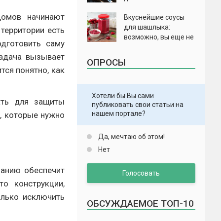
домов начинают
Вкуснейшие соусы
для шашлыка:
 территории есть
возможно, вы еще не
одготовить саму
пробовали
задача вызывает
ОПРОСЫ
тся понятно, как
Хотели бы Вы сами
ать для защиты
публиковать свои статьи на
нашем портале?
, которые нужно
Да, мечтаю об этом!
Нет
чанию обеспечит
Голосовать
о конструкции,
олько исключить
ОБСУЖДАЕМОЕ ТОП-10