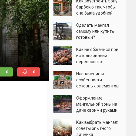
Как обустроить зону-
барбекю так, чтобы
она была удобной
Сделать мангал
самому или купить
готовый?
Как не обжечься при
использовании
переносного
мангала: выбор
0
0
изделия, правила
Назначение и
эксплуатации
особенности
основных элементов
комплекса барбекю
Оформление
мангальной зоны на
даче своими руками,
фото
Как выбрать мангал:
советы опытного
дачника