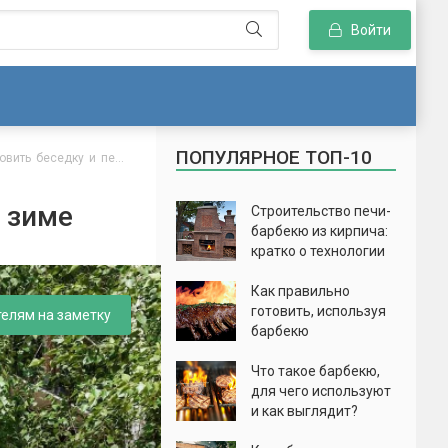
Войти
ПОПУЛЯРНОЕ ТОП-10
овить беседку и печь-
к зиме
Строительство печи-
барбекю из кирпича:
кратко о технологии
Как правильно
готовить, используя
телям на заметку
барбекю
Что такое барбекю,
для чего используют
и как выглядит?