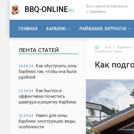
Все самое интересное
BBQ-ONLINE
.RU
о барбекю
ГЛАВНАЯ
БАРБЕКЮ
ЛАЙФХАКИ, ХИТРОСТИ
Все о барбекю
ЛЕНТА СТАТЕЙ
барбекю к зиме
Как подго
Как обустроить зону-
24.04.24
барбекю так, чтобы она была
удобной
Как быстро и
23.04.24
эффективно почистить
шампура и решетку-барбекю
Навес для зоны
22.04.24
барбекю: конструкция, виды,
особенности