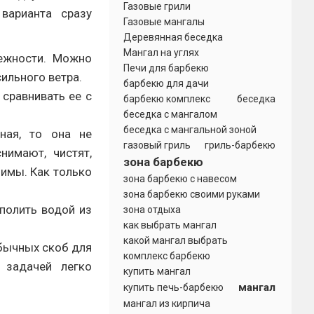
Газовые грили
варианта сразу
Газовые мангалы
Деревянная беседка
Мангал на углях
ежности. Можно
Печи для барбекю
ильного ветра.
барбекю для дачи
 сравнивать ее с
барбекю комплекс
беседка
беседка с мангалом
беседка с мангальной зоной
ная, то она не
газовый гриль
гриль-барбекю
нимают, чистят,
зона барбекю
имы. Как только
зона барбекю с навесом
зона барбекю своими руками
полить водой из
зона отдыха
как выбрать мангал
какой мангал выбрать
бычных скоб для
комплекс барбекю
 задачей легко
купить мангал
мангал
купить печь-барбекю
мангал из кирпича