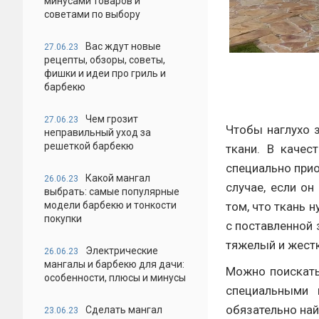
минусами товаров и
советами по выбору
Вас ждут новые
27.06.23
рецепты, обзоры, советы,
фишки и идеи про гриль и
барбекю
Чем грозит
27.06.23
Чтобы наглухо 
неправильный уход за
решеткой барбекю
ткани. В качес
специально прио
Какой мангал
26.06.23
случае, если он
выбрать: самые популярные
модели барбекю и тонкости
том, что ткань 
покупки
с поставленной 
тяжелый и жестк
Электрические
26.06.23
мангалы и барбекю для дачи:
Можно поискать
особенности, плюсы и минусы
специальными 
обязательно най
Сделать мангал
23.06.23