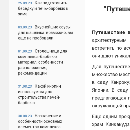
Как подготовить
25.09.23
"Путеше
беседку и печь-барбекю к
зиме
Вкуснейшие соусы
03.09.23
Путешествие 
для шашлыка: возможно, вы
еще не пробовали
архитектурным
встретить по в
Столешница для
01.09.23
они дают уникал
комплекса-барбекю:
материал, особенности
Для путешестве
расположения,
рекомендации
множество мест
в саду Кенроку
Какой кирпич
31.08.23
Японии. В саду
используется для
строительства печей-
предлагающая п
барбекю
окружающей пр
Назначение и
Еще одним прек
30.08.23
особенности основных
храм Кинкакудз
элементов комплекса