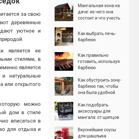
седок"
Мангальная зона на
даче: из чего она
читается за свою
состоит и что учесть
чают деревянные
здают уютное и
Как выбрать печь-
природой.
барбекю
ки является ее
Как правильно
ными стилями, в
готовить, используя
ременно является
барбекю
 и натуральные
Как обустроить зону-
а или открытого
барбекю так, чтобы
она была удобной
 которую можно
Как подобрать
аксессуары для
ный дом в стиле
мангала: от щипцов
чно вписаться в
до ковриков
во для отдыха и
Вкуснейшие соусы
для шашлыка: