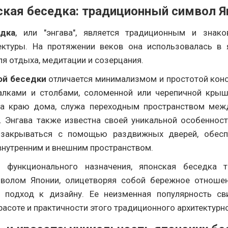
ская беседка: традиционный символ Я
дка
, или "энгава", является традиционным и знак
ектуры. На протяжении веков она использовалась в 
я отдыха, медитации и созерцания.
ой беседки
отличается минимализмом и простотой конс
лками и столбами, соломенной или черепичной кры
на краю дома, служа переходным пространством меж
 Энгава также известна своей уникальной особеннос
 закрываться с помощью раздвижных дверей, обесп
внутренним и внешним пространством.
 функционального назначения, японская беседка т
волом Японии, олицетворяя собой бережное отноше
 подход к дизайну. Ее неизменная популярность св
асоте и практичности этого традиционного архитектурн