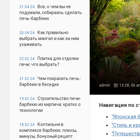
Все, о чем вы не
21.04.24
подумали, собираясь сделать
печь-барбекю
Как правильно
20.04.24
выбрать мангал и как за ним
ухаживать
Плитка для отделки
22.02.24
печи: что выбрать?
Чем покрасить печь-
21.02.24
барбекю в беседке
admin
13:28, 06 а
Строительство печи-
19.02.24
барбекю из кирпича: кратко о
Навигация по с
технологии
"Японская 
Коптильня в
"Стиль и к
18.02.24
комплексе барбекю: плюсы,
"Путешеств
минусы, бонусный рецепт