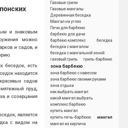
Газовые грили
японских
Газовые мангалы
Деревянная беседка
Мангал на углях
Печи для барбекю
ным и знаковым
барбекю для дачи
оружения можно
барбекю комплекс
беседка
рков и садов, и
беседка с мангалом
беседка с мангальной зоной
орию.
газовый гриль
гриль-барбекю
х беседок, есть
зона барбекю
седок находится
зона барбекю с навесом
зона барбекю своими руками
 красивых садов
зона отдыха
змятежный пруд,
как выбрать мангал
ха и созерцания
какой мангал выбрать
комплекс барбекю
купить мангал
седок, является
мангал
купить печь-барбекю
едка с видом на
мангал из кирпича