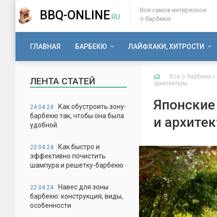
Все самое интересное
BBQ-ONLINE
.RU
о барбекю
ГЛАВНАЯ
БАРБЕКЮ
ЛАЙФХАКИ, ХИТРОСТИ
Все о барбекю
»
ЛЕНТА СТАТЕЙ
архитектуры
Японские
Как обустроить зону-
24.04.24
барбекю так, чтобы она была
и архите
удобной
Как быстро и
23.04.24
эффективно почистить
шампура и решетку-барбекю
Навес для зоны
22.04.24
барбекю: конструкция, виды,
особенности