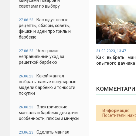
минусами товаров и
советами по выбору
Вас ждут новые
27.06.23
рецепты, обзоры, советы,
фишки и идеи про гриль и
барбекю
Чем грозит
27.06.23
31-03-2023, 13:47
неправильный уход за
Как выбрать ман
решеткой барбекю
опытного дачника
Какой мангал
26.06.23
выбрать: самые популярные
модели барбекю и тонкости
КОММЕНТАРИИ
покупки
Электрические
26.06.23
Информация
мангалы и барбекю для дачи:
Посетители, нах
особенности, плюсы и минусы
Сделать мангал
23.06.23