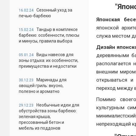
"Япон
Сезонный уход за
16.02.24
печью-барбекю
Японская бесе
японской архит
Тандыр в комплексе
15.02.24
барбекю: особенности, плюсы
служа местом дл
и минусы, правила выбора
Дизайн японск
Виды навесов для
деревянными ба
05.01.24
зоны отдыха: их особенности,
располагается 
преимущества и недостатки
внешним миром.
открываться и
Маринады для
30.12.23
овощей гриль: вкусно,
переход между 
полезно и ароматно
Помимо своего
Необычные идеи для
29.12.23
культурным сим
обустройства зоны барбекю:
минималистский
зеленая крыша,
прессованный бетон и
непреходящей кр
мебель из поддонов