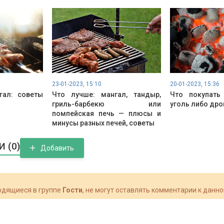
23-01-2023, 15:10
20-01-2023, 15:36
гал: советы
Что лучше: мангал, тандыр,
Что покупать
гриль-барбекю или
уголь либо дро
помпейская печь — плюсы и
минусы разных печей, советы
 (0)
Добавить
одящиеся в группе
Гости
, не могут оставлять комментарии к данн