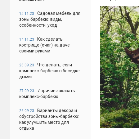
Садовая мебель для
15.11.23
зоны барбекю: виды,
особенности, уход
Как сделать
14.11.23
кострище (очаг) на даче
своими руками
Что делать, если
28.09.23
комплекс-барбекю в беседке
дымит
7 причин заказать
27.09.23
комплекс-барбекю
Варианты декора и
26.09.23
обустройства зоны-барбекю:
как улучшить место для
отдыха