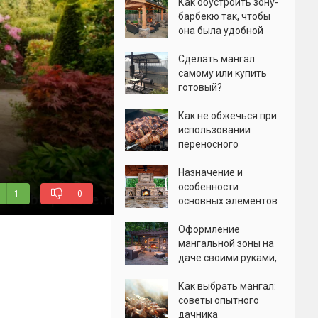
Как обустроить зону-
барбекю так, чтобы
она была удобной
Сделать мангал
самому или купить
готовый?
Как не обжечься при
использовании
переносного
мангала: выбор
изделия, правила
Назначение и
эксплуатации
особенности
1
0
основных элементов
комплекса барбекю
Оформление
мангальной зоны на
даче своими руками,
фото
Как выбрать мангал:
советы опытного
дачника