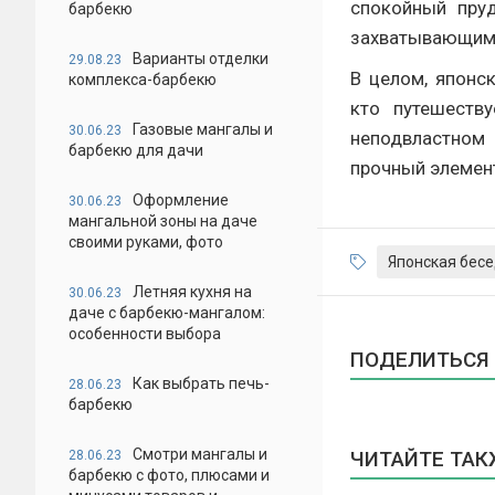
спокойный пруд
барбекю
захватывающими
Варианты отделки
29.08.23
В целом, японс
комплекса-барбекю
кто путешеству
Газовые мангалы и
30.06.23
неподвластном 
барбекю для дачи
прочный элемент
Оформление
30.06.23
мангальной зоны на даче
своими руками, фото
Японская бес
Летняя кухня на
30.06.23
даче с барбекю-мангалом:
особенности выбора
ПОДЕЛИТЬСЯ 
Как выбрать печь-
28.06.23
барбекю
Смотри мангалы и
ЧИТАЙТЕ ТАК
28.06.23
барбекю с фото, плюсами и