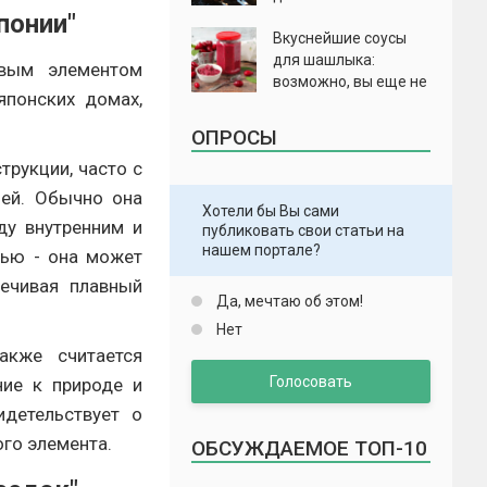
понии"
Вкуснейшие соусы
для шашлыка:
овым элементом
возможно, вы еще не
японских домах,
пробовали
ОПРОСЫ
трукции, часто с
шей. Обычно она
Хотели бы Вы сами
ду внутренним и
публиковать свои статьи на
нашем портале?
тью - она может
ечивая плавный
Да, мечтаю об этом!
Нет
акже считается
Голосовать
ние к природе и
идетельствует о
ого элемента.
ОБСУЖДАЕМОЕ ТОП-10