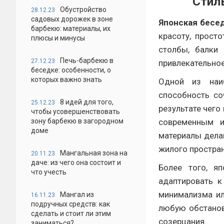
"Стил
Обустройство
28.12.23
садовых дорожек в зоне
Японская бесе
барбекю: материалы, их
красоту, прост
плюсы и минусы
столбы, балки
Печь-барбекю в
27.12.23
привлекательно
беседке: особенности, о
которых важно знать
Одной из наиб
способность со
8 идей для того,
25.12.23
результате чего
чтобы усовершенствовать
зону барбекю в загородном
современным и
доме
материалы дела
жилого простран
Мангальная зона на
20.11.23
даче: из чего она состоит и
Более того, я
что учесть
адаптировать к
минимализма ил
Мангал из
16.11.23
подручных средств: как
любую обстанов
сделать и стоит ли этим
созерцания.
заниматься?