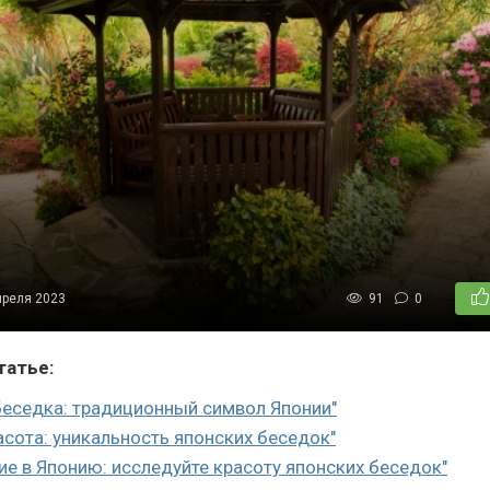
преля 2023
91
0
татье:
беседка: традиционный символ Японии"
расота: уникальность японских беседок"
ие в Японию: исследуйте красоту японских беседок"