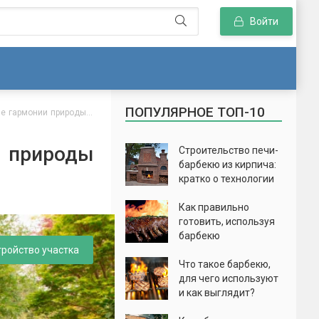
Войти
ПОПУЛЯРНОЕ ТОП-10
е гармонии природы и
и природы
Строительство печи-
барбекю из кирпича:
кратко о технологии
Как правильно
готовить, используя
барбекю
тройство участка
Что такое барбекю,
для чего используют
и как выглядит?