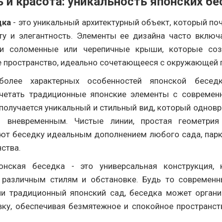
ь и красота: уникальность японских бе
дка
- это уникальный архитектурный объект, который по
оту и элегантность. Элементы ее дизайна часто вклю
 и соломенные или черепичные крыши, которые со
е пространство, идеально сочетающееся с окружающей 
олее характерных особенностей японской бесед
четать традиционные японские элементы с современ
 получается уникальный и стильный вид, который однов
 вневременным. Чистые линии, простая геометрия
ют беседку идеальным дополнением любого сада, парк
ства.
понская беседка - это универсальная конструкция,
 различным стилям и обстановке. Будь то современ
и традиционный японский сад, беседка может органи
ку, обеспечивая безмятежное и спокойное пространст