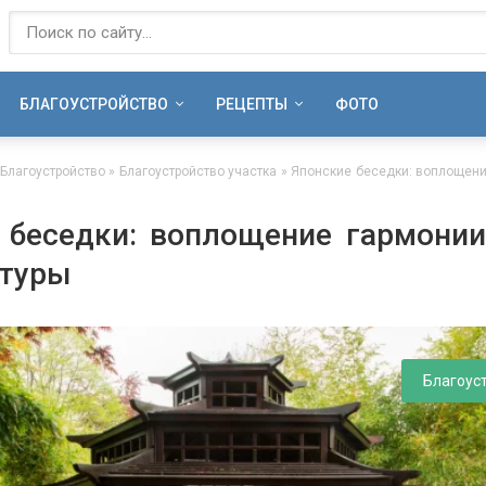
БЛАГОУСТРОЙСТВО
РЕЦЕПТЫ
ФОТО
Благоустройство
»
Благоустройство участка
» Японские беседки: воплощени
 беседки: воплощение гармони
ктуры
Благоус